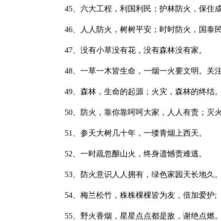
45、六大工程，利国利民；护林防火，保住
46、人人防火，树树平安；时时防火，国泰
47、没有小草没有花，没有森林没有家。
48、一草一木皆生命，一烟一火要文明。关注
49、森林，生命的起源；火灾，森林的终结
50、防火，靠你靠呵呵大家，人人有责；灭火
51、参天大树几十年，一缕青烟上西天。
52、一时疏忽酿山火，终身遗憾责难逃。
53、防火意识人人拥有，绿色家园天长地久
54、梅兰松竹，株株棵棵皆为友，倍加爱护;
55、野火香烟，星星点点都是敌，谢绝点燃