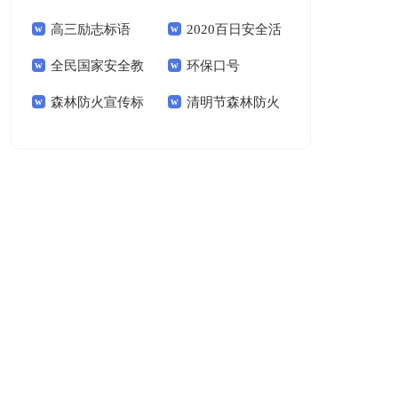
高三励志标语
2020百日安全活
全民国家安全教
环保口号
动标语
森林防火宣传标
清明节森林防火
育日主题宣传标语
语
标语