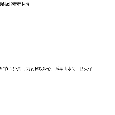
够烧掉莽莽林海。
”至“真”乃“慎”，万勿掉以轻心。乐享山水间，防火保