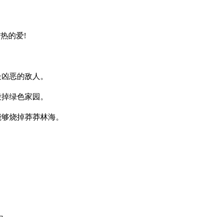
热的爱!
凶恶的敌人。
掉绿色家园。
够烧掉莽莽林海。
。