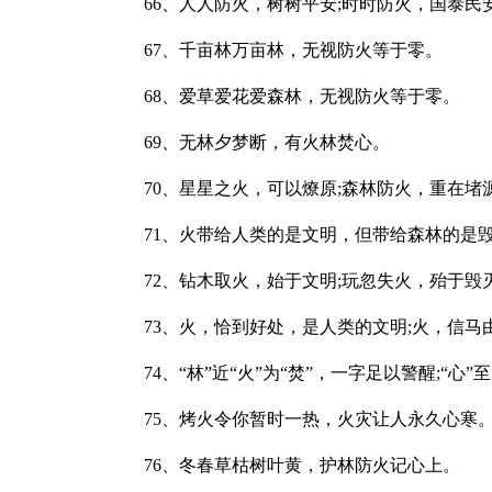
66、人人防火，树树平安;时时防火，国泰民
67、千亩林万亩林，无视防火等于零。
68、爱草爱花爱森林，无视防火等于零。
69、无林夕梦断，有火林焚心。
70、星星之火，可以燎原;森林防火，重在堵
71、火带给人类的是文明，但带给森林的是
72、钻木取火，始于文明;玩忽失火，殆于毁
73、火，恰到好处，是人类的文明;火，信马
74、“林”近“火”为“焚”，一字足以警醒;“心”
75、烤火令你暂时一热，火灾让人永久心寒
76、冬春草枯树叶黄，护林防火记心上。