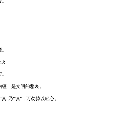
安。
源。
毁灭。
灭。
由缰，是文明的悲哀。
至“真”乃“慎”，万勿掉以轻心。
。