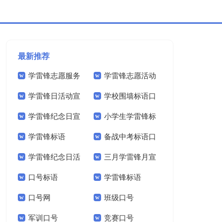
最新推荐
学雷锋志愿服务
学雷锋志愿活动
学雷锋日活动宣
学校围墙标语口
宣传标语
主题横幅标语
学雷锋纪念日宣
小学生学雷锋标
传标语
号
学雷锋标语
备战中考标语口
传标语
语口号优选
学雷锋纪念日活
三月学雷锋月宣
号
口号标语
学雷锋标语
动宣传标语
传标语
口号网
班级口号
军训口号
竞赛口号