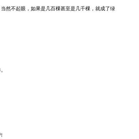
当然不起眼，如果是几百棵甚至是几千棵，就成了绿
洋。
。
!