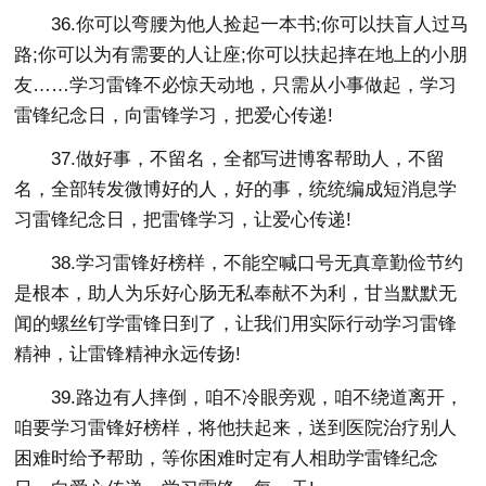
36.你可以弯腰为他人捡起一本书;你可以扶盲人过马
路;你可以为有需要的人让座;你可以扶起摔在地上的小朋
友……学习雷锋不必惊天动地，只需从小事做起，学习
雷锋纪念日，向雷锋学习，把爱心传递!
37.做好事，不留名，全都写进博客帮助人，不留
名，全部转发微博好的人，好的事，统统编成短消息学
习雷锋纪念日，把雷锋学习，让爱心传递!
38.学习雷锋好榜样，不能空喊口号无真章勤俭节约
是根本，助人为乐好心肠无私奉献不为利，甘当默默无
闻的螺丝钉学雷锋日到了，让我们用实际行动学习雷锋
精神，让雷锋精神永远传扬!
39.路边有人摔倒，咱不冷眼旁观，咱不绕道离开，
咱要学习雷锋好榜样，将他扶起来，送到医院治疗别人
困难时给予帮助，等你困难时定有人相助学雷锋纪念