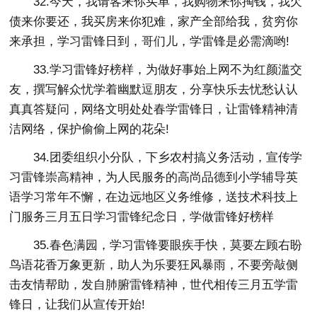
32.今天，我请客来你买单，我购物来你掏钱，我欠
债来你要还，我买房来你犯难，家产全部给我，贫穷你
来承担，学习雷锋日到，哥们儿，学雷锋是必需滴哟!
33.学习雷锋好榜样，为做好事始上网不为红颜滥交
友，撰写解众忧学着幽默逗朋友，分享快乐去忧愁认认
真真答疑问，网络文明处处春学雷锋日，让雷锋精神清
洁网络，保护偷偷上网的花朵!
34.团委组织小分队，下乡农村搞义务活动，宣传学
习雷锋崇高精神，为人民服务的高尚品德到小学辅导英
语学习常年不懈，在边远地区义务维修，送技术科技上
门服务三月五日学习雷锋纪念日，学做雷锋好榜样
35.春色满园，学习雷锋要眼疾手快，莫要左顾右盼
鸟语花香万象更新，助人为乐要狂风暴雨，不要旁敲侧
击友情帮助，发自肺腑雷锋精神，世代相传三月五学雷
锋日，让我们从宣传开始!