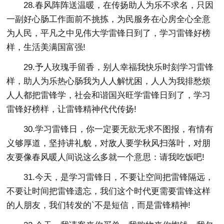
28.春风阵阵送温暖，在传扬助人为乐不求名，只因
一副好心肠工作面前不挑拣，为民服务在心房全心全意
为人民，平凡之中见伟大学雷锋日到了，学习雷锋好榜
样，生活美满国富强!
29.予人玫瑰手留香，别人幸福我快乐时刻学习雷锋
样，助人为乐热心肠我为人人解忧困，人人为我排愁烦
人人都把雷锋学，社会和谐国兴旺学雷锋日到了，学习
雷锋好榜样，让雷锋精神代代传扬!
30.学习雷锋日，你一定要无欲无求不图报，有情有
义够厚道，坚持讲礼貌，对敌人要学秋风扫落叶，对朋
友要像春风暖人间说这么多就一个意思：请我吃饭吧!
31.今天，是学习雷锋日，不要让空间把雷锋隔远，
不要让时间把雷锋遗忘，我们这个时代更需要雷锋这样
的人朋友，我们转发的`不是短信，而是雷锋精神!