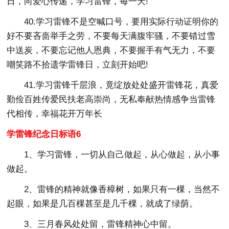
日，向爱心传递，学习雷锋，每一天!
40.学习雷锋不是空喊口号，要用实际行动证明你的
好不要吝啬举手之劳，不要每天满腹牢骚，不要错过雪
中送炭，不要忘记他人恩典，不要握手有气无力，不要
嘲笑路不拾遗学雷锋日，立刻开始吧!
41.学习雷锋千层浪，竟绽放处处盛开雷锋花，真爱
勤俭百姓传爱民扶老高崇尚，无私奉献热情感争当雷锋
代相传，幸福花开万年长
学雷锋纪念日标语6
1、学习雷锋，一切从自己做起，从心做起，从小事
做起。
2、雷锋的精神就像香樟树，如果只有一棵，当然不
起眼，如果是几百棵甚至是几千棵，就成了绿荫。
3、三月春风处处留，雷锋精神心中留。